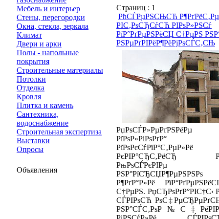
Страниц :
1
Мебель и интерьер
РћСЃРµРЅСЊСЋ Р¶РґРёС‚Рµ
Стены, перегородки
РІС‚РѕСЂСѓСЋ РІРѕР»РЅСѓ
Окна, стекла, зеркала
РїР°РґРµРЅРёСЏ С†РµРЅ РЅР
Климат
РЅРµРґРІРёР¶РёРјРѕСЃС‚СЊ
Двери и арки
Полы - напольные
покрытия
Строительные материалы
Потолки
Отделка
Кровля
Плитка и камень
Сантехника,
водоснабжение
РџРѕСЃР»РµРґРЅРёРµ
Строительная экспертиза
РїРѕР»РіРѕРґР°
Выставки
РїРѕРєСѓРїР°С‚РµР»Рё
Опросы
РєРІР°СЂС‚РёСЂ Р
РњРѕСЃРєРІРµ
Объявления
РЅР°РїСЂСЏР¶РµРЅРЅРѕ
Р¶РґР°Р»Рё РїР°РґРµРЅРёС
С†РµРЅ. РџСЂРѕРґР°РІС†С‹ Р
СЃРІРѕСЋ РѕС‡РµСЂРµРґС
РЅР°СЃС‚РѕР№С‡РёРІР
РіРЅСѓР»Рё СЃРІРѕС