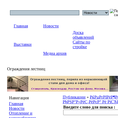
Главная
Новости
Доска
объявлений
Сайты по
Выставки
стройке
Медиа архив
Ограждения лестниц
Публикации
»
РќРµРґРІРёР¶
Навигация
РђРЅР°Р»РёС‚РёРєР° Рё РїСЂ
Главная
Введите слово для поиска :
Новости
Отопление и
газоснабжение