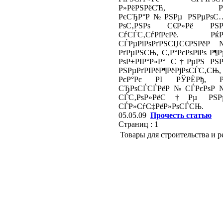
Р»РёРЅРёСЋ, Р
РєСЂР°Р№РЅРµ РЅРµРѕС
РѕС‚РЅРѕ С€Р»Рё РЅР
СѓСЃС‚СѓРїРєРё. РќР
СЃРµРіРѕРґРЅСЏС€РЅРёР
РґРµРЅСЊ, С‚Р°РєРѕРіРѕ Р¶Р
РѕР±РІР°Р»Р° С†РµРЅ РЅР
РЅРµРґРІРёР¶РёРјРѕСЃС‚СЊ,
РєР°Рє РІ РЎРЁРђ, Р
СЂРѕСЃСЃРёР№СЃРєРѕР
СЃС‚РѕР»РёС†Рµ РЅР
СЃР»СѓС‡РёР»РѕСЃСЊ.
05.05.09
Прочесть статью
Страниц :
1
Товары для строительства и 