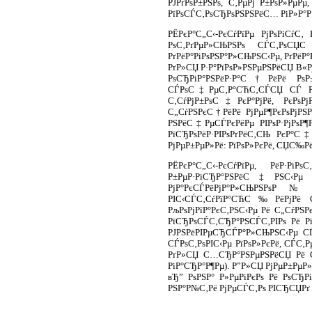
РЈРґРѕР±РЅРѕ, С‚РµРј Р±РѕР»Рµ
РїРѕСЃС‚РѕСЂРѕРЅРЅРёС… РіР»Р°Р
РЁРєР°С„С‹-РєСѓРїРµ РјРѕРіСѓС‚
РѕС‚РґРµР»СЊРЅРѕ СЃС‚РѕС
РґРёР°РіРѕРЅР°Р»СЊРЅС‹Рµ, РґРёР
РґР»СЏ Р·Р°РїРѕР»РЅРµРЅРёСЏ В«Рј
РѕСЂРіР°РЅРёР·Р°С†РёРё Рѕ
СЃРѕС‡РµС‚Р°СЋС‚СЃСЏ СЃ РґСЂ
С‚СѓРјР±РѕС‡РєР°РјРё, РєРѕРјР
С„СѓРЅРєС†РёРё РјРµР¶РєРѕРјРЅ
РЅРёС‡РµСЃРєРёРµ РІРѕР·РјРѕР¶
РїСЂРѕРёР·РІРѕРґРёС‚СЊ РєР°С
РјРµР±РµР»Рё: РїРѕР»РєРё, СЏС‰РёР
РЁРєР°С„С‹-РєСѓРїРµ, РёР·РіРѕ
Р±РµР·РіСЂР°РЅРёС‡РЅС‹Рµ 
РјР°РєСЃРёРјР°Р»СЊРЅРѕР№ 
РІС‹СЃС‚СѓРїР°СЋС‰РёРјРё СѓР
РљРѕРјРїР°РєС‚РЅС‹Рµ Рё С„СѓРЅ
РїСЂРѕСЃС‚СЂР°РЅСЃС‚РІРѕ Рё Р
РЈРЅРёРІРµСЂСЃР°Р»СЊРЅС‹Рµ С
СЃРѕС‚РѕРІС‹Рµ РїРѕР»РєРё, СЃС‚
РґР»СЏ С…СЂР°РЅРµРЅРёСЏ Рё С
РіР°СЂР°Р¶Рµ). Р”Р»СЏ РјРµР±РµР
вЂ” РѕРЅР° Р»РµРіРєРѕ Рё РѕСЂ
РЅР°Р№С‚Рё РјРµСЃС‚Рѕ РІСЂСЏРґ