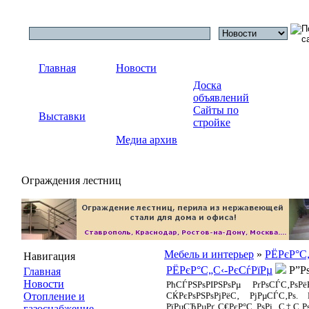
Главная
Новости
Доска
объявлений
Сайты по
Выставки
стройке
Медиа архив
Ограждения лестниц
Мебель и интерьер
»
РЁРєР°С
Навигация
РЁРєР°С„С‹-РєСѓРїРµ
Р”Рѕ
Главная
Новости
РћСЃРЅРѕРІРЅРѕРµ РґРѕСЃС‚Рѕ
Отопление и
СЌРєРѕРЅРѕРјРёС‚ РјРµСЃС‚Рѕ.
РїРµСЂРµРґ С€РєР°С„РѕРј, С‡С‚Р
газоснабжение