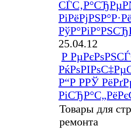
СЃС‚Р°СЂРµ
РіРёРјРЅР°Р·Р
РўР°РіР°РЅСЂ
25.04.12
Р РµРєРѕРЅС
РќРѕРІРѕС‡Р
Р“Р Р­РЎ РёРґР
РіСЂР°С„РёРє
Товары для стр
ремонта