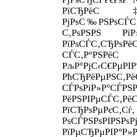
РїСЂРё
РјРѕС‰РЅРѕСЃС‚
С‚РѕРЅРЅ РїР»
РїРѕСЃС‚
СЃС‚Р
РљР°РјС‹С€Р
РћСЂРёРµРЅС‚Рё
СЃРѕРіР»Р°СЃРЅР
РёРЅРІРµСЃС‚
РїСЂРѕРµРєС‚
РѕСЃРЅРѕР
РїРµСЂРµРІР°Р