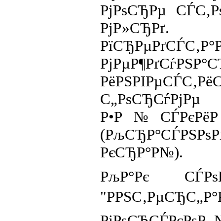
РјРѕСЂРµ СЃС‚Р
РјР»СЂРґ.
РїСЂРµРґСЃ
РјРµР¶РґСѓРЅР°С
РёРЅРІРµСЃС
С„РѕСЂСѓРјР
Р•Р№СЃРєР
(РљСЂР°СЃРЅ
РєСЂР°Р№).
РљР°Рє СЃ
"РРЅС‚РµСЂС„
РјРѕСЂСЃРєРѕР