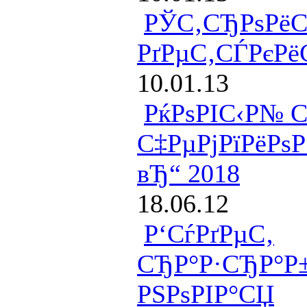
РЎС‚СЂРѕРёС
РґРµС‚СЃРєРё
10.01.13
РќРѕРІС‹Р№ С
С‡РµРјРїРёРѕР
вЂ“ 2018
18.06.12
Р‘СѓРґРµС‚
СЂР°Р·СЂР°Р±
РЅРѕРІР°СЏ