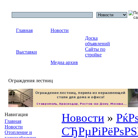
Главная
Новости
Доска
объявлений
Сайты по
Выставки
стройке
Медиа архив
Ограждения лестниц
Новости
»
РќР
Навигация
Главная
Новости
СЂРµРіРёРѕРЅ
Отопление и
газоснабжение