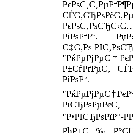
РєРѕС‚С‚Р
СЃС‚СЂРѕРёС‚Р
РєРѕС‚РѕСЂС‹
РіРѕРґР°. РџР
С‡С‚Рѕ РІС‚РѕС
"РќРµРјРµС†Рє
Р±СѓРґРµС‚ СЃ
РіРѕРґ.
"РќРµРјРµС†РєР
РїСЂРѕРµРєС
"Р•РІСЂРѕРїР°-Р
РћР±С‰Р°СЏ