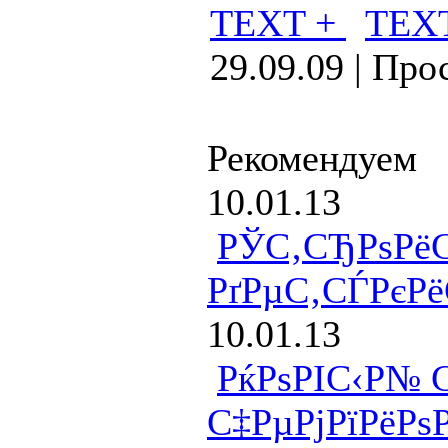
TEXT +
TEX
29.09.09
| Про
Рекомендуем
10.01.13
РЎС‚СЂРѕРё
РґРµС‚СЃРєРё
10.01.13
РќРѕРІС‹Р№ С
С‡РµРјРїРёРѕ