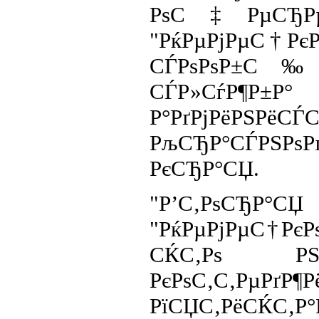
РѕС‡РµСЂРµР
"РќРµРјРµС†РєР
СЃРѕРѕР±С‰Р
СЃР»СѓР¶Р±Р°
Р°РґРјРёРЅ
РљСЂР°СЃРЅРѕРґ
РєСЂР°СЏ.
"Р’С‚РѕСЂР°
"РќРµРјРµС†РєР
СЌС‚Рѕ РЅ
РєРѕС‚С‚Рµ
РїСЏС‚РёСЌС‚Р°