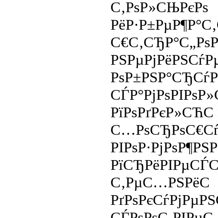
С‚РѕР»СЊ
РёР·Р±РµР¶Р°
С€С‚СЂР°С„Рѕ
РЅРµРјРёРЅСѓР
РѕР±РЅР°СЂСѓ
СЃР°РјРѕРІРѕ
РїРѕРґРєР»СЋ
С…РѕСЂРѕС€С
РІРѕР·РјРѕР¶Р
РїСЂРёРІРµСЃС
С‚РµС…РЅ
РґРѕРєСѓРј
СЃРѕРѕС‚РІ