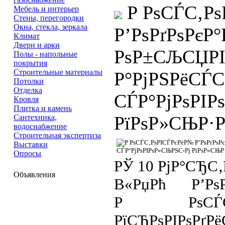
Р РѕСЃС‚Р
Мебель и интерьер
Стены, перегородки
Окна, стекла, зеркала
Р’РѕРґРѕРєР
Климат
Двери и арки
РѕР±СЉСЏРІ
Полы - напольные
покрытия
Строительные материалы
Р°РјРЅРёСЃ
Потолки
Отделка
СЃР°РјРѕРІР
Кровля
Плитка и камень
РїРѕР»СЊР·Р
Сантехника,
водоснабжение
Строительная экспертиза
Выставки
Опросы
РЎ 10 РјР°СЂС‚Р
Объявления
В«РџРћ Р’РѕР
Р РѕСЃС‚РѕР
РїСЂРѕРІРѕРґР