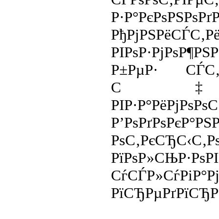
Р·Р°РєРѕРЅРѕРґ
РђРјРЅРёСЃ
РІРѕР·РјРѕР¶
Р±РµР· СЃС
С‡РµС
РІР·Р°РёРјРѕР
Р’РѕРґРѕРєР°Р
РѕС‚РєСЂС‹С‚Р
РїРѕР»СЊР·Рѕ
СѓСЃР»СѓРіР°Р
РїСЂРµРґРїСЂР