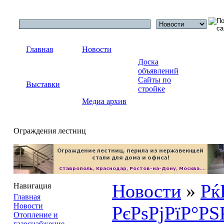
Главная
Новости
Доска
объявлений
Сайты по
Выставки
стройке
Медиа архив
Ограждения лестниц
Новости
»
Рќ
Навигация
Главная
Новости
РєРѕРјРїР°Р
Отопление и
газоснабжение