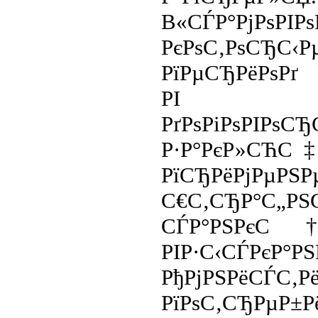
В«СЃР°РјРѕРІР
РєРѕС‚РѕСЂ
РїРµСЂРёРѕРґ
РІ Р’РѕР
РґРѕРіРѕРІ
Р·Р°РєР»СЋС
РїСЂРёРјРµРЅР
С€С‚СЂР°С„РЅ
СЃР°РЅ
РІР·С‹С
РђРјРЅРёСЃ
РїРѕС‚СЂРµ