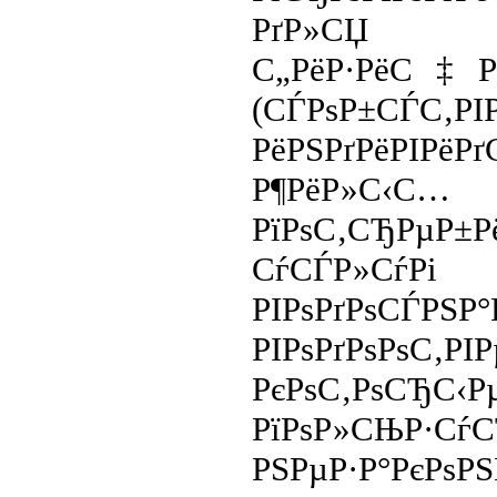
РґР»С
С„РёР·РёС‡
(СЃРѕР±СЃС‚РІ
РёРЅРґРёРІРёР
Р¶РёР»С‹С…
РїРѕС‚СЂР
СѓСЃР»СѓРі
РІРѕРґРѕСЃР
РІРѕРґРѕРѕС‚РІ
РєРѕС‚РѕСЂС‹Р
РїРѕР»СЊР·
РЅРµР·Р°Рє