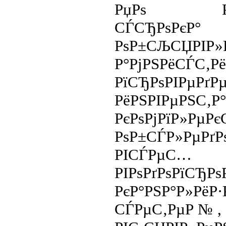
РџРѕ Р·Р°Р
СЃСЂРѕРєР°
РѕР±СЉСЏ
Р°РјРЅРёСЃС‚Рё
РїСЂРѕРІРµРґР
РёРЅРІРµРЅС‚
РєРѕРјРїР»РµРє
РѕР±СЃР»РµРґР
РІСЃРµС…
РІРѕРґРѕРїС
РєР°РЅР°Р»Рё
СЃРµС‚РµР№, 