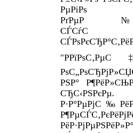
РµРіРѕ
РґРµР№СЃС
СЃСѓС‰Р
СЃРѕРєСЂР°С‚Рё
"РРїРѕС‚Рµ
РѕС„РѕСЂРјР»СЏ
РЅР° Р¶РёР»СЊ
СЂС‹РЅРєРµ. 
Р·Р°РµРјС‰РёРє
Р¶РµСЃС‚Рє
РёР·РјРµРЅ