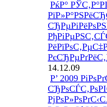
РќР° РЎС‚Р°
РїР»Р°РЅРёСЂ
СЂРµРіРёРѕР
РђРіРµРЅС‚СЃС
РёРїРѕС‚РµС‡
РєСЂРµРґРёС‚
14.12.09
Р’ 2009 РіРѕРґ
СЂРѕСЃС‚РѕР
РјРѕР»РѕРґС‹