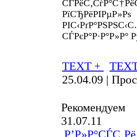
СЃРёС‚СѓР°С†РёС
РїСЂРёРІРµР»Р
РІС‹РґР°РЅРЅС
СЃРєР°Р·Р°Р»Р° Р
TEXT +
TEXT
25.04.09
| Прос
Рекомендуем
31.07.11
Р’Р»Р°СЃС‚Р