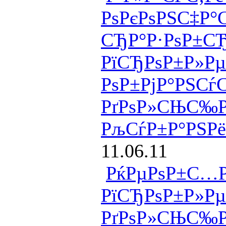
РѕРєРѕРЅС‡Р°
СЂР°Р·РѕР±С
РїСЂРѕР±Р»Рµ
РѕР±РјР°РЅСѓ
РґРѕР»СЊС‰Рё
РљСѓР±Р°РЅРё
11.06.11
РќРµРѕР±С…Р
РїСЂРѕР±Р»Рµ
РґРѕР»СЊС‰Р