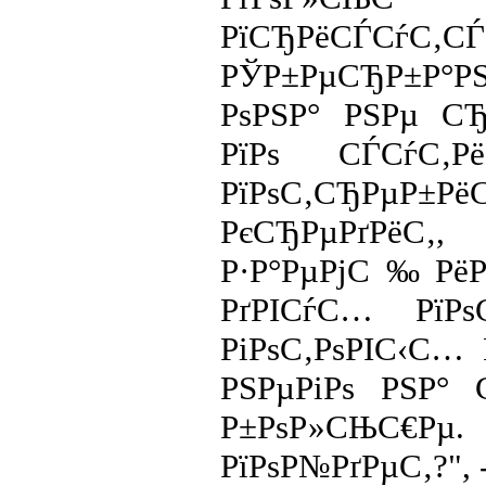
РїСЂРёСЃС
РЎР±РµСЂР±Р°РЅ
РѕРЅР° РЅРµ СЂР
РїРѕ СЃСѓС‚
РїРѕС‚СЂРµ
РєСЂРµРґРёС‚
Р·Р°РµРјС‰РёР
РґРІСѓС… Рї
РіРѕС‚РѕРІС‹С…
РЅРµРіРѕ РЅР° 
Р±РѕР»СЊС€Рµ. 
РїРѕР№РґРµС‚?", 