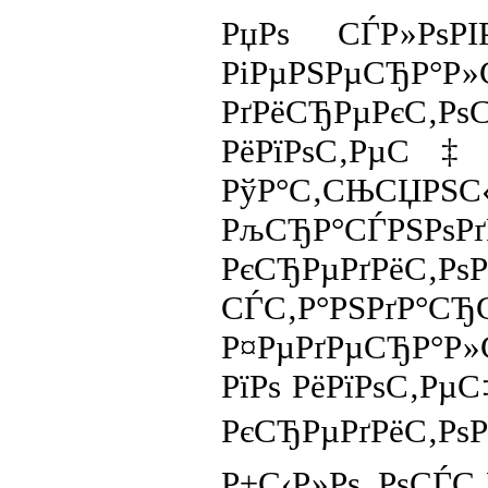
РџРѕ СЃР»РѕРІР
РіРµРЅРµСЂР°Р»
РґРёСЂРµРєС‚Рѕ
РёРїРѕС‚РµС‡РЅ
РўР°С‚СЊСЏР
РљСЂР°СЃРЅРѕР
РєСЂРµРґРё
СЃС‚Р°РЅРґР°СЂС
Р¤РµРґРµСЂР°Р»С
РїРѕ РёРїРѕС‚Рµ
РєСЂРµРґРёС‚Рѕ
Р±С‹Р»Рѕ РѕСЃС‚