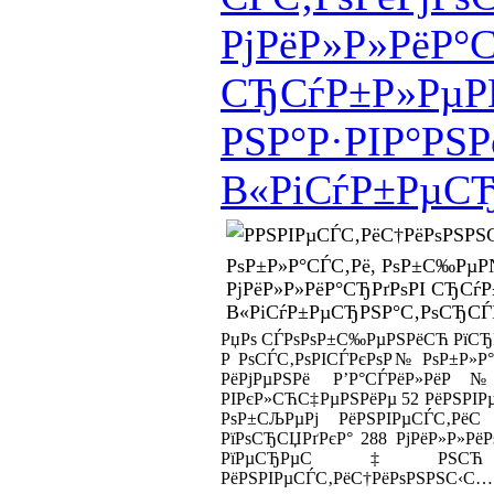
РјРёР»Р»РёР°
СЂСѓР±Р»РµР№
РЅР°Р·РІР°РЅР
В«РіСѓР±РµС
РџРѕ СЃРѕРѕР±С‰РµРЅРёСЋ РїСЂ
Р РѕСЃС‚РѕРІСЃРєРѕР№ РѕР±Р»Р°
РёРјРµРЅРё Р’Р°СЃРёР»РёР№ 
РІРєР»СЋС‡РµРЅРёРµ 52 РёРЅРІ
РѕР±СЉРµРј РёРЅРІРµСЃС‚Р
РїРѕСЂСЏРґРєР° 288 РјРёР»Р»Рё
РїРµСЂРµС‡РЅСЋ В«СЃ
РёРЅРІРµСЃС‚РёС†РёРѕРЅРЅС‹С… 