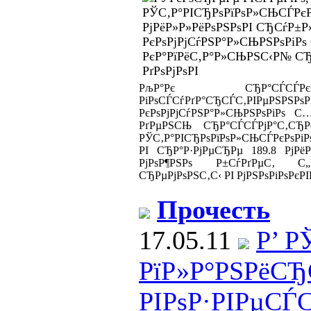
РљР°Рє СЂР°СЃСЃРєР°Р·
РіРѕСЃСѓРґР°СЂСЃС‚РІРµРЅРЅРѕР
РєРѕРјРјСѓРЅР°Р»СЊРЅРѕРіРѕ
РґРµРЅСЊ СЂР°СЃСЃРјР°С‚СЂР
РЎС‚Р°РІСЂРѕРїРѕР»СЊСЃРєРѕРіР
РІ СЂР°Р·РјРµСЂРµ 189.8 РјР
РјРѕР¶РЅРѕ Р±СѓРґРµС‚ С„Рё
СЂРµРјРѕРЅС‚С‹ РІ РјРЅРѕРіРѕРє
Прочесть
17.05.11
Р’ Р
РїР»Р°РЅРёС
РІРѕР·РІРµСЃ