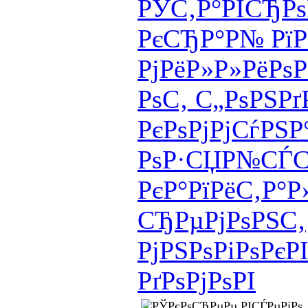
РЎС‚Р°РІСЂР
РєСЂР°Р№ РїР
РјРёР»Р»РёРѕ
РѕС‚ С„РѕРЅР
РєРѕРјРјСѓРЅ
РѕР·СЏР№СЃС‚
РєР°РїРёС‚Р°
СЂРµРјРѕРЅС‚
РјРЅРѕРіРѕРє
РґРѕРјРѕРІ