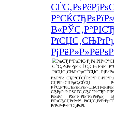
СЃС‚РѕРёРјРѕ
Р°СЌСЂРѕРїР
В«РЎС‚Р°РІСЂ
РїСЏС‚СЊРґР
РјРёР»Р»РёРѕР
РљР°Рє СЂР°СЃСЃРєР°Р·С‹РІР°Р
СЏРІР»СЏРµС‚СЃСЏ Р·Р°Р
РЎС‚Р°РІСЂРѕРїРѕР»СЊСЃРєРѕР
СЂРµРєРѕРЅСЃС‚СЂСѓРёСЂРѕРІР
РїРѕРґ РЅР°Р·РІР°РЅРёРµРј В
РїРѕСЂСЏРґРєР° РїСЏС‚РёРґРµС
РґРѕР»Р»Р°СЂРѕРІ.