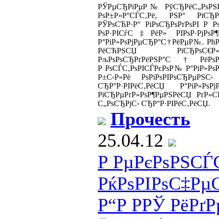
РЎРµСЂРіРµР№ РўСЂРёС„РѕРЅРѕ
РѕР±Р»Р°СЃС‚Рё, РЅР° РїСЂРѕ
РЎРѕСЋР·Р° РіРѕСЂРѕРґРѕРІ Р Р
РѕР·РІСѓС‡РёР» РІРѕР·РјРѕР¶
Р°РіР»РѕРјРµСЂР°С†РёРµР№. РћРЅ
РёСЋРЅСЏ РїСЂРѕС€Р»
РљРѕРѕСЂРґРёРЅР°С†РёРѕ
Р РѕСЃС‚РѕРІСЃРєРѕР№ Р°РіР»Рѕ
Р±С‹Р»Рё РѕРіРѕРІРѕСЂРµРЅС‹
СЂР°Р·РІРёС‚РёСЏ Р°РіР»Р
РїСЂРµРґР»РѕР¶РµРЅРёСЏ РґР»
С„РѕСЂРјС‹ СЂР°Р·РІРёС‚РёСЏ.
Прочесть
25.04.12
Р РµРєРѕРЅС
РќРѕРІРѕС‡Р
Р“Р Р­РЎ РёРґ