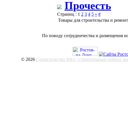
Прочесть
Страниц :
1
2
3
4
5
»
#
Товары для строительства и ремонт
По поводу сотрудничества и размещения нов
© 2026
Строительство Юга - строительный портал: к