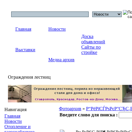
Главная
Новости
Доска
объявлений
Сайты по
Выставки
стройке
Медиа архив
Ограждения лестниц
Фотоархив
»
Р“РёРїСЃРѕРєР°СЂС‚
Навигация
Введите слово для поиска :
Главная
Новости
Отопление и
газоснабжение