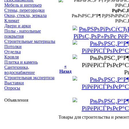
Мебель и интерьер
Стены, перегородки
РџРѕС‚
Окна, стекла, зеркала
РњРѕРЅС‚Р°Р¶ РјРЅРѕРіРѕ
Климат
РїРѕС
Двери и арки
Полы - напольные
покрытия
Строительные материалы
Потолки
Отделка
Кровля
Плитка и камень
«
Сантехника,
Назад
водоснабжение
Строительная экспертиза
Выставки
Опросы
Объявления
Товары для строительства и ремонт