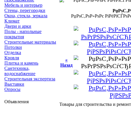
Мебель и интерьер
Стены, перегородки
РџРѕС‚Р
Окна, стекла, зеркала
РџРѕС‚РѕР»РѕРє РіРёРїСЃРѕ
Климат
Двери и арки
Полы - напольные
покрытия
Строительные материалы
Потолки
Отделка
Кровля
«
Плитка и камень
Назад
Сантехника,
водоснабжение
Строительная экспертиза
Выставки
Опросы
Объявления
Товары для строительства и ремонт