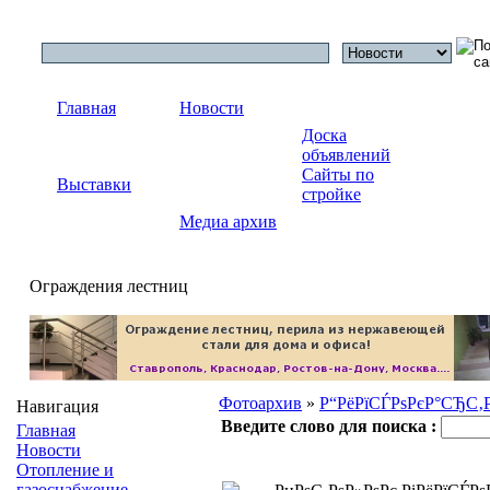
Главная
Новости
Доска
объявлений
Сайты по
Выставки
стройке
Медиа архив
Ограждения лестниц
Фотоархив
»
Р“РёРїСЃРѕРєР°СЂС‚
Навигация
Введите слово для поиска :
Главная
Новости
Отопление и
газоснабжение