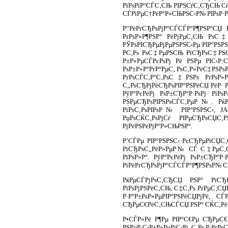
РїРѕРїР°СЃС‚СЊ РІРЅСѓС‚СЂСЊ СѓС
СЃРїРµС†РёР°Р»СЊРЅС‹Р№ РІРѕР·Р
Р“РёРґСЂРѕРјР°СЃСЃР°Р¶РЅР°СЏ
РґРѕР»Р¶РЅР° РёРјРµС‚СЊ РѕС
РЎРѕРІСЂРµРјРµРЅРЅС‹Рµ РІР°РЅРЅ
Р­С‚Рѕ РѕС‡РµРЅСЊ РїСЂРѕС‡РЅС
Р±Р»РµСЃРєРѕРј Рё РЅРµ РІС‹Р·
РѕР±Р»Р°РґР°РµС‚ РѕС‚Р»РёС‡РЅРѕ
РґРѕСЃС‚Р°С‚РѕС‡РЅРѕ РґРѕР»
С„РѕСЂРјРёСЂРѕРІР°РЅРёСЏ РёР· Р
РўР°РєРёРј РѕР±СЂР°Р·РѕРј Рї
РЅРµСЂРѕРІРЅРѕСЃС‚РµР№. РќР
РіРѕС‚РѕРІРѕР№ РІР°РЅРЅС‹, J
РџРѕСЌС‚РѕРјСѓ РІРµСЂРѕСЏ
РјРёРЅРёРјР°Р»СЊРЅР°.
Р’СЃРµ РІР°РЅРЅС‹ РєСЂРµРїСЏС‚
РїСЂРѕС„РёР»РµР№ СЃ С‡РµС‚С‹С
РїРѕР»Р°. РўР°РєРёРј РѕР±СЂР°
РіРёРґСЂРѕРјР°СЃСЃР°Р¶РЅРѕР№ Сѓ
РќРµСЃРјРѕС‚СЂСЏ РЅР° РїСЂРё
РїРѕРјРЅРёС‚СЊ, С‡С‚Рѕ РґРµС‚С
Р·Р°Р±РѕР»РµРІР°РЅРёСЏРјРё,
СЂРµС€РёС‚СЊСЃСЏ РЅР° СЌС‚Рё 
Р•СЃР»Рё Р¶Рµ РІР°С€Рµ СЂРµ
РЅРµР·С‹Р±Р»РµРјС‹Рј, С‚Рѕ Р·РґР