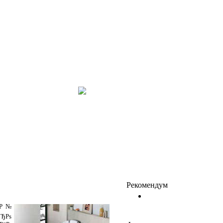
Рекомендум
РѕР№
СЂРѕ