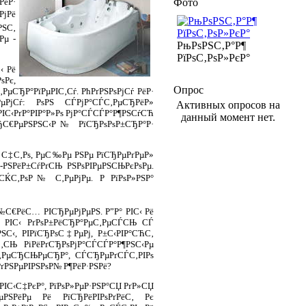
РёР·
Фото
јРё
РЅС‚
Рµ -
РњРѕРЅС‚Р°Р¶
РїРѕС‚РѕР»РєР°
‹ Рё
ѕРє,
Опрос
‚РµСЂР°РїРµРІС‚Сѓ. РћРґРЅРѕРјСѓ РёР·
µРјСѓ: РѕРЅ СЃРјР°СЃС‚РµСЂРёР»
Активных опросов на
РІС‹РґР°РІР°Р»Рѕ РјР°СЃСЃР°Р¶РЅСѓСЋ
данный момент нет.
µСЂС€РµРЅРЅС‹Р№ РїСЂРѕРѕР±СЂР°Р·
° С‡С‚Рѕ, РµС‰Рµ РЅРµ РїСЂРµРґРµР»
РЅРёР±СѓРґСЊ РЅРѕРІРµРЅСЊРєРѕРµ.
СЌС‚РѕР№ С‚РµРјРµ. Р РїРѕР»РЅР°
№С€РёС… РІСЂРµРјРµРЅ. Р”Р° РІС‹ Рё
Р° РІС‹ РґРѕР±РёСЂР°РµС‚РµСЃСЊ СЃ
ЅС‹, РІРїСЂРѕС‡РµРј, Р±С‹РІР°СЋС‚
°С‚СЊ РіРёРґСЂРѕРјР°СЃСЃР°Р¶РЅС‹Рµ
С‚РµСЂСЊРµСЂР°, СЃСЂРµРґСЃС‚РІРѕ
ґРЅРµРІРЅРѕР№ Р¶РёР·РЅРё?
РІС‹С‡РєР°, РїРѕР»РµР·РЅР°СЏ РґР»СЏ
µРЅРёРµ Рё РїСЂРёРІРѕРґРёС‚ Рє