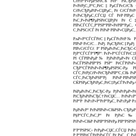
СѓРґР°Р»РµРЅРёСЋ РёР· РѕСЂРі
Р»РёРјС„Р°С‚РёС‡РµСЃРєСѓСЋ 
СѓРєСЂРµРїР»СЏРµС‚ Рё СѓСЃРёР
Р±РѕСЂРµС‚СЃСЏ СЃ РёР·РІРµС
РѕС‚Р»РѕР¶РµРЅРёСЏРјРё Рё 
РІРѕСЃСЃС‚Р°РЅР°РІР»РёРІР°Рµ
С‚РѕРЅСѓСЃ Рё РїРѕР·РІРѕР»СЏРµ
РљР»Р°СЃСЃРёС‡РµСЃРєРёР№ РіРё
РІРѕР·РґСѓС…РѕРј. РџСЂРёС‡РµРј 
РІРєСѓСЃСѓ. Р’ РЅРµРєРѕС‚РѕСЂ
РјР°СЃСЃР°Р¶Р°: РєР»Р°СЃСЃРёС‡Р
РІ СЃРІРѕРµР№ РјРѕРґРµР»Рё С
РѕСЃРЅРѕРІР°РЅ РЅР° РёСЃРїРѕ
СЂР°СЃРїРѕР»РѕР¶РµРЅРЅС‹Рµ
СЃС‚РёРјСѓР»РёСЂРѕРІР°С‚СЊ РѕР
СЃС‚РѕСЂРѕРЅР°Рј РїРѕР·РІР
СЌРЅРµСЂРіРµС‚РёС‡РµСЃРєРѕРµ С
РќРµРєРѕС‚РѕСЂС‹Рµ РјРѕРґРµ
РїСЂРѕРїРѕСЂС†РёСЏС… РґРѕР±Р°Р
РіР°Р· РѕР±Р»Р°РґР°РµС‚ РѕР±РµР
РџРѕРєР° РґРѕРІРѕР»СЊРЅРѕ СЂРµР
Р§Р°СЃС‚РѕС‚Р° Рё РјРѕС‰РЅ
РїРѕР»СЊР·РѕРІР°РЅРёРµ РІР°РЅРЅ
Р’Р°РЅРЅС‹ РґРµР»СЏС‚СЃСЏ РѕР±
Р·Р°РІРёСЃРёРјРѕСЃС‚Рё РѕС‚ С‚Р