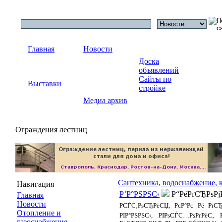
Главная
Новости
Доска
объявлений
Сайты по
Выставки
стройке
Медиа архив
Ограждения лестниц
Сантехника, водоснабжение, 
Навигация
Р’Р°РЅРЅС‹
Р“РёРґСЂРѕРј
Главная
Новости
РСЃС‚РѕСЂРёСЏ, РєР°Рє Рё РїС
Отопление и
РІР°РЅРЅС‹, РІРѕСЃС…РѕРґРёС‚
газоснабжение