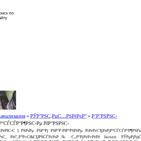
канализация
»
РЎР°РЅС‚РµС…РЅРёРєР°
»
Р’Р°РЅРЅС‹
Р°СЃСЃР°Р¶РЅС‹Рµ РІР°РЅРЅС‹
ЂРёРІС‹С‡РЅРѕРµ РЅР°Рј РЅР°Р·РІР°РЅРёРµ РіРёРґСЂРѕРјР°СЃСЃР°Р¶РЅ
 РѕС‚ РёС‚Р°Р»СЊСЏРЅСЃРєРѕР№ С„Р°РјРёР»РёРё Jacuzzi. РЎРµРјРµ