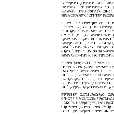
РєР°Р¶РґР°СЏ РјРѕРґРµР»СЊ РёР
РІР°РЅРЅС‹ СЃ РёР·РѕРіРЅСѓС‚С‹
Р±С‹Р»Рѕ РїРѕР»РЅРѕСЃС‚СЊ
РіРёРґСЂРѕРјР°СЃСЃР°Р¶Р° Р±СѓРґ
Р Р°СЃРїРѕР»РѕР¶РµРЅРёРµ С
"Р°РЅР°С‚РѕРјРёС‡РµСЃРєРѕРµ"
РѕРїСЂРµРґРµР»РµРЅРЅС‹Рµ СѓС‡
С‡Р°СЃС‚Рё С‚СѓР»РѕРІРёС‰Р°. Р
РјРѕР¶РЅРѕ РјРµРЅСЏС‚СЊ РїРѕ С
РїРѕРјРЅРёС‚СЊ, С‡С‚Рѕ РїСЂСЏР
РїРѕСЃРєРѕР»СЊРєСѓ РїСЂРё 
СЂР°СЃСЃР»Р°Р±Р»СЏСЋС‰РёР№ СЌС
РїРѕРґ СѓРіР»РѕРј Рє РЅСѓР¶РЅС‹Рј
Р“РёРґСЂРѕРјР°СЃСЃР°Р¶РЅС‹Р
РќРµРєРѕС‚РѕСЂС‹Рµ РІР°РЅРЅС‹
РЅСѓР¶РЅРѕ РїРѕРєСѓРїР°С‚СЊ РѕС
РІСЃС‚СЂРѕРµРЅРЅС‹Рµ РІ РїРѕР» 
РљСЂРѕРјРµ С‚РѕРіРѕ, РЅСѓР¶Р
РѕР±РµСЃРїРµС‡РёС‚СЊ РґРѕСЃС‚СѓР
РІСЃРµ Р¶Рµ СЂРµС€РёР»Рё РµРµ 
Р’Р°РЅРЅР° С‚СЂРµР±СѓРµС‚ СѓР
СѓРїСЂР°РІР»СЏС‚СЊ. Р’РїСЂРѕС‡
- СЌС‚Рѕ РїРЅРµРІРјР°С‚РёС‡РµС
СЂСѓРєРѕСЏС‚РєРё, РєРѕС‚РѕСЂС‹
РёРЅС‚РµР»Р»РµРєС‚СѓР°Р»СЊР