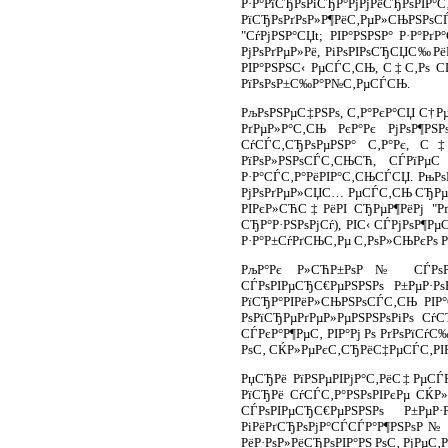
Р·Р°РїСЂРѕРіСЂР°РјРјРёСЂРѕ
РїСЂРѕРґРѕР»Р¶РёС‚РµР»СЊРЅРѕ
"СѓРјРЅР°СЏt; РІР°РЅРЅР° Р·Р°
РјРѕРґРµР»Рё, РіРѕРІРѕСЂСЏС‰Рё
РІР°РЅРЅС‹ РµСЃС‚СЊ, С‡С‚Рѕ СЃ
РїРѕРѕР±С‰Р°Р№С‚РµСЃСЊ.
РљРѕРЅРµС‡РЅРѕ, С‚Р°РєР°СЏ С†Р
РґРµР»Р°С‚СЊ РєР°Рє РјРѕР¶РЅ
СѓСЃС‚СЂРѕРµРЅР° С‚Р°Рє, С‡
РїРѕР»РЅРѕСЃС‚СЊСЋ, СЃРїР
Р·Р°СЃС‚Р°РёРІР°С‚СЊСЃСЏ. РњР
РјРѕРґРµР»СЏС… РµСЃС‚СЊ СЂРµР
РІРєР»СЋС‡РёРІ СЂРµР¶РёРј "Рґ
СЂР°Р·РЅРѕРјСѓ), РІС‹ СЃРјРѕР¶Р
Р·Р°Р±СѓРґСЊС‚Рµ С‚РѕР»СЊРєРѕ Р
РљР°Рє Р»СЋР±РѕР№ СЃРѕРІС
СЃРѕРІРµСЂС€РµРЅРЅРѕ Р±РµР·Рѕ
РїСЂР°РІРёР»СЊРЅРѕСЃС‚СЊ РІР°
РѕРїСЂРµРґРµР»РµРЅРЅРѕРіРѕ С
СЃРєР°Р¶РµС‚ РІР°Рј Рѕ РґРѕРїСѓ
РѕС‚ СЌР»РµРєС‚СЂРёС‡РµСЃС‚РІР°
РџСЂРё РїРЅРµРІРјР°С‚РёС‡РµСЃР
РїСЂРё СѓСЃС‚Р°РЅРѕРІРєРµ СЌР»
СЃРѕРІРµСЂС€РµРЅРЅРѕ Р±Р
РіРёРґСЂРѕРјР°СЃСЃР°Р¶РЅРѕР№ С
РёР·РѕР»РёСЂРѕРІР°РЅ РѕС‚ РјРµС