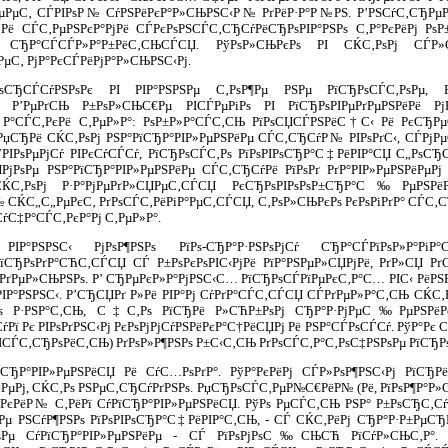
јРµРµС‚ СЃРІРѕР№ СѓРЅРёРєР°Р»СЊРЅС‹Р№ РґРёР·Р°Р№РЅ. Р’РЅСѓС‚СЂРµ
РјРё СЃС‚РµРЅРєР°РјРё СЃРєРѕРЅСЃС‚СЂСѓРёСЂРѕРІР°РЅРѕ С‚Р°РєРёРј РѕР
СЋ СЂР°СЃСЃР»Р°Р±РёС‚СЊСЃСЏ. РўРѕР»СЊРєРѕ РІ СЌС‚РѕРј СЃ
РµС‚ РјР°РєСЃРёРјР°Р»СЊРЅС‹Рј.
„РѕСЂСЃСѓРЅРѕРє РІ РІР°РЅРЅРµ С‚РѕР¶Рµ РЅРµ РїСЂРѕСЃС‚РѕРµ
. Р’РµРґСЊ Р±РѕР»СЊС€Рµ РІСЃРµРіРѕ РІ РїСЂРѕРІРµРґРµРЅРёРё Рј
Р°СЃС‚РєРё С‚РµР»Р°: РѕР±Р»Р°СЃС‚СЊ РїРѕСЏСЃРЅРёС†С‹ Рё РєСЂРµСЃ
џСЂРё СЌС‚РѕРј РЅР°РїСЂР°РІР»РµРЅРёРµ СЃС‚СЂСѓР№ РІРѕРґС‹, СЃРјРµ
ЃРІРѕРµРјСѓ РІРєСѓСЃСѓ, РїСЂРѕСЃС‚Рѕ РїРѕРІРѕСЂР°С‡РёРІР°СЏ С„РѕСЂС
јРѕРµ РЅР°РїСЂР°РІР»РµРЅРёРµ СЃС‚СЂСѓРё РїРѕРґ РґР°РІР»РµРЅРёРµРј
СЌС‚РѕРј Р·Р°РјРµРґР»СЏРµС‚СЃСЏ РєСЂРѕРІРѕРѕР±СЂР°С‰РµРЅРё
„С„РµРєС‚ РґРѕСЃС‚РёРіР°РµС‚СЃСЏ, С‚РѕР»СЊРєРѕ РєРѕРіРґР° СЃС‚СЂС
 СѓС‡Р°СЃС‚РєР°Рј С‚РµР»Р°.
µ РІР°РЅРЅС‹ РјРѕР¶РЅРѕ РїРѕ-СЂР°Р·РЅРѕРјСѓ СЂР°СЃРїРѕР»Р°Р
 РїСЂРѕРґР°СЋС‚СЃСЏ СЃ Р±РѕРєРѕРІС‹РјРё РїР°РЅРµР»СЏРјРё, РґР»СЏ
‚РґРµР»СЊРЅРѕ. Р’ СЂРµРєР»Р°РјРЅС‹С… РїСЂРѕСЃРїРµРєС‚Р°С… РІС‹ РёРЅР
РІР°РЅРЅС‹. Р’СЂСЏРґ Р»Рё РІР°Рј СѓРґР°СЃС‚СЃСЏ СЃРґРµР»Р°С‚СЊ СЌС‚
ЅРѕ Р·РЅР°С‚СЊ, С‡С‚Рѕ РїСЂРё Р»СЋР±РѕРј СЂР°Р·РјРµС‰РµРЅРёРё 
ї Рє РІРѕРґРЅС‹Рј РєРѕРјРјСѓРЅРёРєР°С†РёСЏРј Рё РЅР°СЃРѕСЃСѓ. РўР°Рє С‡С
РІСЃС‚СЂРѕРёС‚СЊ) РґРѕР»Р¶РЅРѕ Р±С‹С‚СЊ РґРѕСЃС‚Р°С‚РѕС‡РЅРѕРµ РїСЂ
їСЂР°РІР»РµРЅРёСЏ Рё СѓС…РѕРґР°. РўР°РєРёРј СЃР»РѕР¶РЅС‹Рј РїСЂР
РµРј, СЌС‚Рѕ РЅРµС‚СЂСѓРґРЅРѕ. РџСЂРѕСЃС‚РµР№С€РёР№ (Рё, РїРѕР¶Р°Р»
ЃРєРёР№ С‚РёРї СѓРїСЂР°РІР»РµРЅРёСЏ. РўРѕ РµСЃС‚СЊ РЅР° Р±РѕСЂС‚Сѓ
Рµ РЅСѓР¶РЅРѕ РїРѕРІРѕСЂР°С‡РёРІР°С‚СЊ, - СЃ СЌС‚РёРј СЂР°Р·Р±РµСЂ
ЅРѕРµ СѓРїСЂР°РІР»РµРЅРёРµ - СЃ РїРѕРјРѕС‰СЊСЋ РїСѓР»СЊС‚Р°.